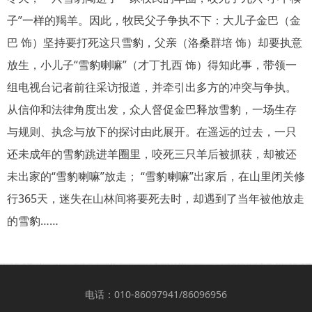
子”一样的羯羊。因此，牧民父子争执不下：大儿子金巴（金
巴 饰）坚持要打死这只雪豹，父亲（洛桑群培 饰）却要执意
放生，小儿子“雪豹喇嘛”（才丁扎西 饰）得知此事，带领一
组电视台记者前往采访报道，并牵引出多方的冲突与争执。
从信仰和法律角度出发，众人督促金巴释放雪豹，一场生存
与规则、执念与放下的探讨由此展开。在遥远的过去，一只
还未成年的雪豹跳进羊圈里，咬死三只羊后被抓获，却被还
未出家的“雪豹喇嘛”放走； “雪豹喇嘛”出家后，在山里闭关修
行365天，迷失在山林间将要死去时，却遇到了当年被他放走
的雪豹……
电话：010-86097941/86096956